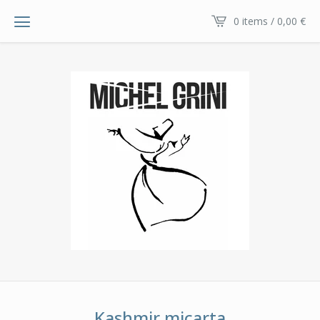
0 items / 0,00
€
Kashmir micarta